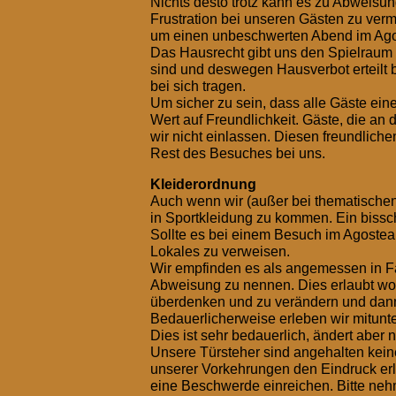
Nichts desto trotz kann es zu Abweis
Frustration bei unseren Gästen zu verm
um einen unbeschwerten Abend im Ago
Das Hausrecht gibt uns den Spielraum 
sind und deswegen Hausverbot erteil
bei sich tragen.
Um sicher zu sein, dass alle Gäste ei
Wert auf Freundlichkeit. Gäste, die an 
wir nicht einlassen. Diesen freundlic
Rest des Besuches bei uns.
Kleiderordnung
Auch wenn wir (außer bei thematischen 
in Sportkleidung zu kommen. Ein bissch
Sollte es bei einem Besuch im Agostea
Lokales zu verweisen.
Wir empfinden es als angemessen in 
Abweisung zu nennen. Dies erlaubt wo 
überdenken und zu verändern und dann
Bedauerlicherweise erleben wir mitunt
Dies ist sehr bedauerlich, ändert aber 
Unsere Türsteher sind angehalten keine
unserer Vorkehrungen den Eindruck erl
eine Beschwerde einreichen. Bitte neh