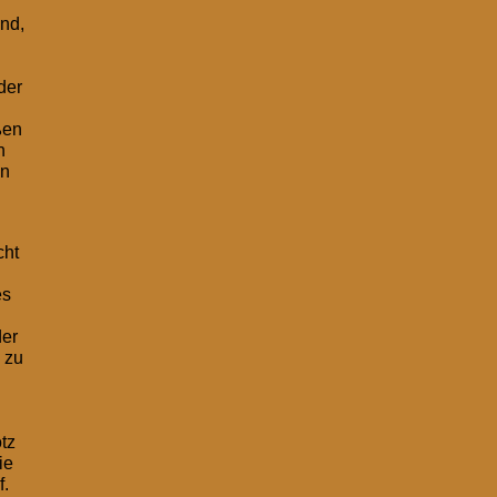
ind,
der
ßen
n
en
cht
es
der
 zu
tz
ie
f.