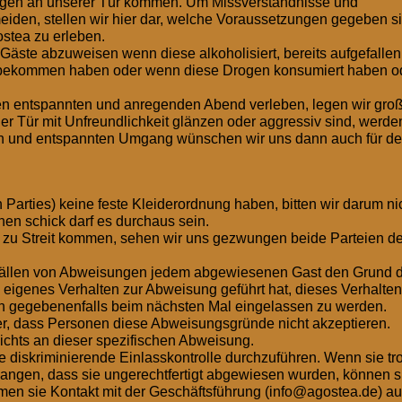
ungen an unserer Tür kommen. Um Missverständnisse und
eiden, stellen wir hier dar, welche Voraussetzungen gegeben s
stea zu erleben.
Gäste abzuweisen wenn diese alkoholisiert, bereits aufgefallen
t bekommen haben oder wenn diese Drogen konsumiert haben o
nen entspannten und anregenden Abend verleben, legen wir gro
der Tür mit Unfreundlichkeit glänzen oder aggressiv sind, werde
hen und entspannten Umgang wünschen wir uns dann auch für d
Parties) keine feste Kleiderordnung haben, bitten wir darum ni
en schick darf es durchaus sein.
 zu Streit kommen, sehen wir uns gezwungen beide Parteien d
Fällen von Abweisungen jedem abgewiesenen Gast den Grund 
eigenes Verhalten zur Abweisung geführt hat, dieses Verhalten
 gegebenenfalls beim nächsten Mal eingelassen zu werden.
er, dass Personen diese Abweisungsgründe nicht akzeptieren.
nichts an dieser spezifischen Abweisung.
 diskriminierende Einlasskontrolle durchzuführen. Wenn sie tro
angen, dass sie ungerechtfertigt abgewiesen wurden, können s
men sie Kontakt mit der Geschäftsführung (info@agostea.de) au