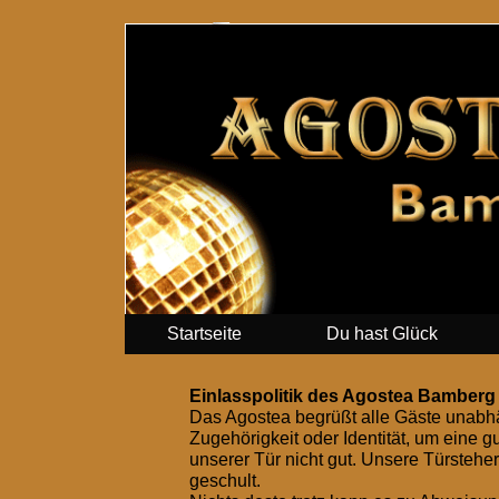
Startseite
Du hast Glück
Einlasspolitik des Agostea Bamberg
Das Agostea begrüßt alle Gäste unabhän
Zugehörigkeit oder Identität, um eine g
unserer Tür nicht gut. Unsere Türste
geschult.